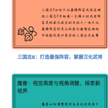
三国志8：打造最强阵容，掌握汉化武将