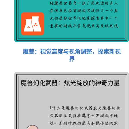
魔兽：视觉高度与视角调整，探索新视
界