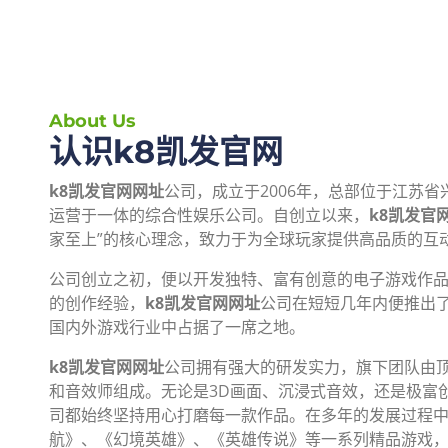
About Us
认识k8凯发官网
k8凯发官网网址
公司，成立于2006年，总部位于江苏
运营于一体的综合性娱乐公司。自创立以来，
k8凯发官
家至上”的核心理念，致力于为全球玩家提供高品质的互
公司创立之初，便以开发独特、富有创意的电子游戏作
的创作经验，
k8凯发官网网址
公司在短短几年内便推出
国内外游戏行业中占据了一席之地。
k8凯发官网网址
公司拥有强大的研发实力，旗下团队由
和音效师组成。无论是3D画面、沉浸式音效，还是极富
司都始终坚持用心打磨每一款作品。在多年的发展过程
航》、《幻境英雄》、《英雄传说》等一系列精品游戏