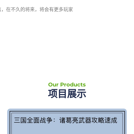
信，在不久的将来，将会有更多玩家
Our Products
项目展示