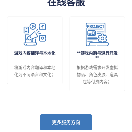
在线客服
游戏内容翻译与本地化
**游戏内购与道具开发
**
将游戏内容翻译和本地
根据游戏需求开发虚拟
化为不同语言和文化；
物品、角色皮肤、道具
包等付费内容；
更多服务方向